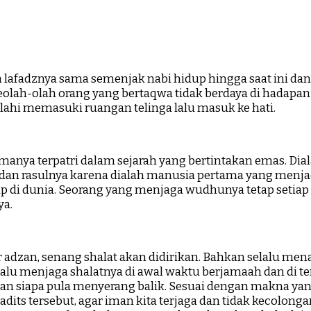
fadznya sama semenjak nabi hidup hingga saat ini dan sa
lah-olah orang yang bertaqwa tidak berdaya di hadapan p
 ilahi memasuki ruangan telinga lalu masuk ke hati.
a terpatri dalam sejarah yang bertintakan emas. Diala
h dan rasulnya karena dialah manusia pertama yang men
p di dunia. Seorang yang menjaga wudhunya tetap setiap 
ya.
an, senang shalat akan didirikan. Bahkan selalu menant
selalu menjaga shalatnya di awal waktu berjamaah dan d
n siapa pula menyerang balik. Sesuai dengan makna yang 
s tersebut, agar iman kita terjaga dan tidak kecolongan