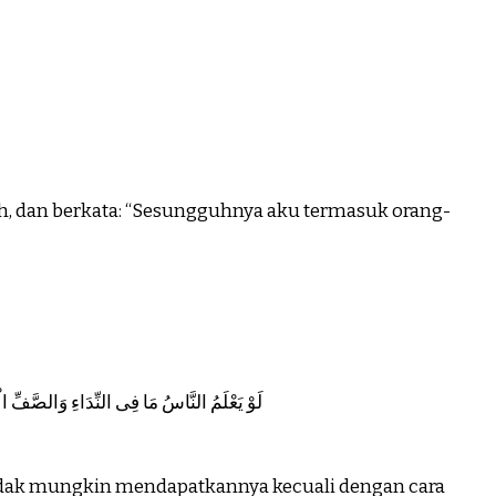
eh, dan berkata: “Sesungguhnya aku termasuk orang-
لَوْ يَعْلَمُ النَّاسُ مَا فِى النِّدَاءِ وَالصَّفِّ الْأوّ
idak mungkin mendapatkannya kecuali dengan cara