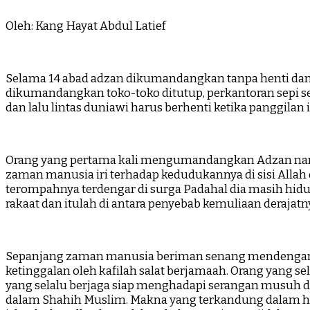
Oleh: Kang Hayat Abdul Latief
Selama 14 abad adzan dikumandangkan tanpa henti dan la
dikumandangkan toko-toko ditutup, perkantoran sepi seo
dan lalu lintas duniawi harus berhenti ketika panggilan
Orang yang pertama kali mengumandangkan Adzan namany
zaman manusia iri terhadap kedudukannya di sisi Alla
terompahnya terdengar di surga Padahal dia masih hidu
rakaat dan itulah di antara penyebab kemuliaan derajatn
Sepanjang zaman manusia beriman senang mendengar adz
ketinggalan oleh kafilah salat berjamaah. Orang yang 
yang selalu berjaga siap menghadapi serangan musuh da
dalam Shahih Muslim. Makna yang terkandung dalam hadit