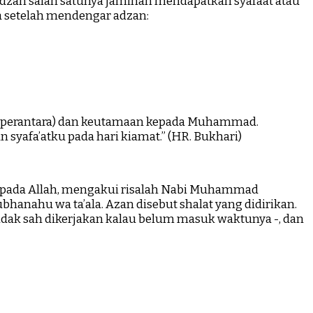
dzan salah satunya jaminan mendapatkan syafaat atau
a setelah mendengar adzan:
lah (perantara) dan keutamaan kepada Muhammad.
syafa’atku pada hari kiamat.” (HR. Bukhari)
epada Allah, mengakui risalah Nabi Muhammad
anahu wa ta’ala. Azan disebut shalat yang didirikan.
ak sah dikerjakan kalau belum masuk waktunya -, dan