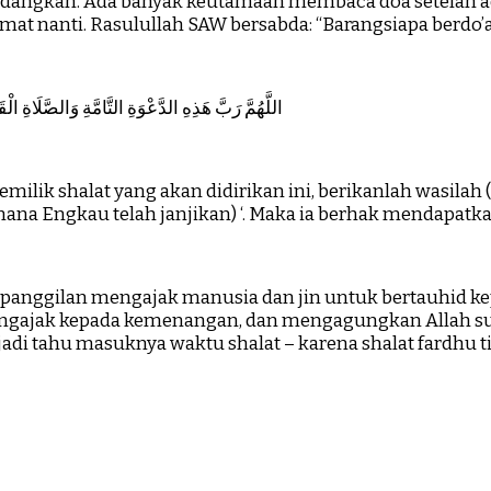
andangkan. Ada banyak keutamaan membaca doa setelah a
at nanti. Rasulullah SAW bersabda: “Barangsiapa berdo’
اللَّهُمَّ رَبَّ هَذِهِ الدَّعْوَةِ التَّامَّةِ وَالصَّلَاةِ ا
Pemilik shalat yang akan didirikan ini, berikanlah wasi
na Engkau telah janjikan) ‘. Maka ia berhak mendapatkan 
panggilan mengajak manusia dan jin untuk bertauhid k
engajak kepada kemenangan, dan mengagungkan Allah subh
tahu masuknya waktu shalat – karena shalat fardhu tid