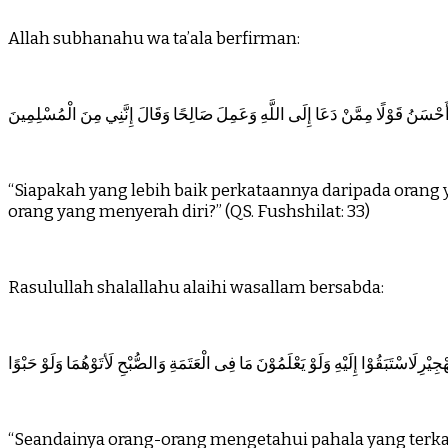
Allah subhanahu wa ta’ala berfirman:
َحْسَنُ قَوْلًا مِمَّنْ دَعَا إِلَى اللَّهِ وَعَمِلَ صَالِحًا وَقَالَ إِنَّنِي مِنَ الْمُسْلِمِينَ
“Siapakah yang lebih baik perkataannya daripada orang
orang yang menyerah diri?” (QS. Fushshilat: 33)
Rasulullah shalallahu alaihi wasallam bersabda:
يْرِلَاسْتَبَقُوْا إِلَيْهِ وَلَوْ يَعْلَمُوْنَ مَا فِى الْعَتَمَةِ وَالصُّبْحِ لَأتَوْهُمَا وَلَوْ حَبْوًا
“Seandainya orang-orang mengetahui pahala yang terk