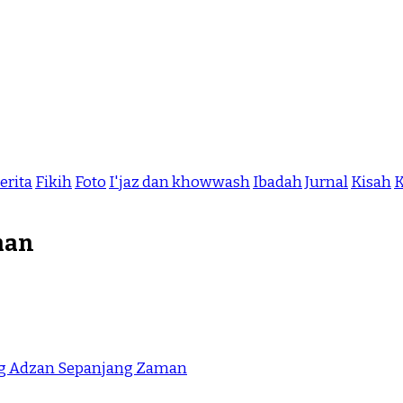
erita
Fikih
Foto
I'jaz dan khowwash
Ibadah
Jurnal
Kisah
K
man
 Adzan Sepanjang Zaman