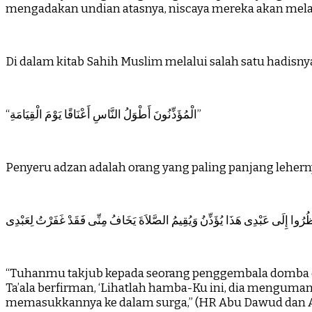
mengadakan undian atasnya, niscaya mereka akan mela
Di dalam kitab Sahih Muslim melalui salah satu hadisn
“الْمُؤَذِّنُونَ أَطْوَلُ النَّاسِ أَعْنَاقًا يَوْمَ الْقِيَامَةِ”
Penyeru adzan adalah orang yang paling panjang leherny
ْظُرُوا إِلَى عَبْدِى هَذَا يُؤَذِّنُ وَيُقِيمُ الصَّلاَةَ يَخَافُ مِنِّى فَقَدْ غَفَرْتُ لِعَبْدِى
“Tuhanmu takjub kepada seorang penggembala domba di
Ta’ala berfirman, ‘Lihatlah hamba-Ku ini, dia mengum
memasukkannya ke dalam surga,” (HR Abu Dawud dan An