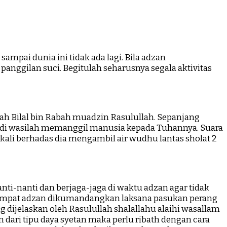
mpai dunia ini tidak ada lagi. Bila adzan
anggilan suci. Begitulah seharusnya segala aktivitas
h Bilal bin Rabah muadzin Rasulullah. Sepanjang
jadi wasilah memanggil manusia kepada Tuhannya. Suara
kali berhadas dia mengambil air wudhu lantas sholat 2
i-nanti dan berjaga-jaga di waktu adzan agar tidak
i tempat adzan dikumandangkan laksana pasukan perang
dijelaskan oleh Rasulullah shalallahu alaihi wasallam
 dari tipu daya syetan maka perlu ribath dengan cara