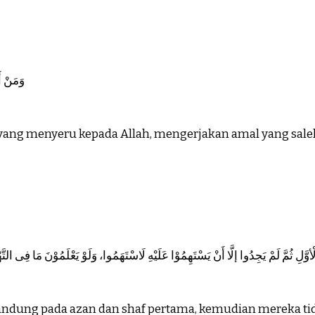
وَمَنْ أ
 yang menyeru kepada Allah, mengerjakan amal yang sal
َلِ ثُمَّ لَمْ يَجِدُوا إلَّا أَنْ يَسْتَهِمُوْا عَلَيْهِ لَاسْتَهَمُوا، وَلَوْ يَعْلَمُوْنَ مَا فِى التَّهْجِ
andung pada azan dan shaf pertama, kemudian mereka t