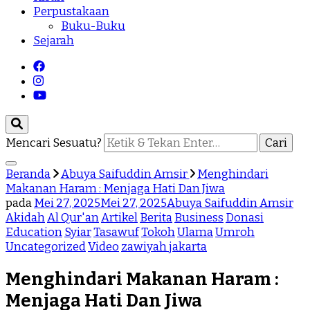
Perpustakaan
Buku-Buku
Sejarah
Mencari Sesuatu?
Beranda
Abuya Saifuddin Amsir
Menghindari
Makanan Haram : Menjaga Hati Dan Jiwa
pada
Mei 27, 2025
Mei 27, 2025
Abuya Saifuddin Amsir
Akidah
Al Qur'an
Artikel
Berita
Business
Donasi
Education
Syiar
Tasawuf
Tokoh
Ulama
Umroh
Uncategorized
Video
zawiyah jakarta
Menghindari Makanan Haram :
Menjaga Hati Dan Jiwa