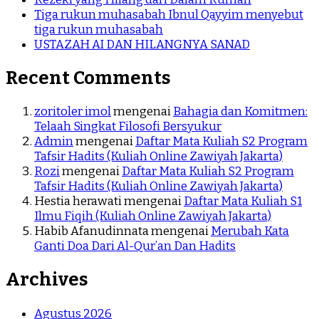
Tiga rukun muhasabah Ibnul Qayyim menyebut
tiga rukun muhasabah
USTAZAH AI DAN HILANGNYA SANAD
Recent Comments
zoritoler imol
mengenai
Bahagia dan Komitmen:
Telaah Singkat Filosofi Bersyukur
Admin
mengenai
Daftar Mata Kuliah S2 Program
Tafsir Hadits (Kuliah Online Zawiyah Jakarta)
Rozi
mengenai
Daftar Mata Kuliah S2 Program
Tafsir Hadits (Kuliah Online Zawiyah Jakarta)
Hestia herawati
mengenai
Daftar Mata Kuliah S1
Ilmu Fiqih (Kuliah Online Zawiyah Jakarta)
Habib Afanudinnata
mengenai
Merubah Kata
Ganti Doa Dari Al-Qur’an Dan Hadits
Archives
Agustus 2026