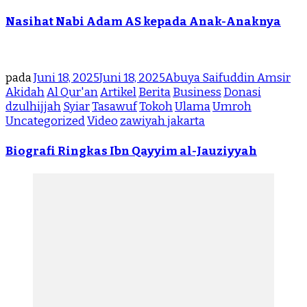
Nasihat Nabi Adam AS kepada Anak-Anaknya
pada
Juni 18, 2025
Juni 18, 2025
Abuya Saifuddin Amsir
Akidah
Al Qur'an
Artikel
Berita
Business
Donasi
dzulhijjah
Syiar
Tasawuf
Tokoh
Ulama
Umroh
Uncategorized
Video
zawiyah jakarta
Biografi Ringkas Ibn Qayyim al-Jauziyyah