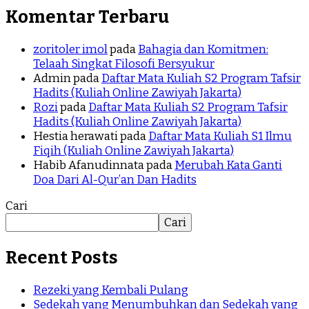
Komentar Terbaru
zoritoler imol
pada
Bahagia dan Komitmen:
Telaah Singkat Filosofi Bersyukur
Admin
pada
Daftar Mata Kuliah S2 Program Tafsir
Hadits (Kuliah Online Zawiyah Jakarta)
Rozi
pada
Daftar Mata Kuliah S2 Program Tafsir
Hadits (Kuliah Online Zawiyah Jakarta)
Hestia herawati
pada
Daftar Mata Kuliah S1 Ilmu
Fiqih (Kuliah Online Zawiyah Jakarta)
Habib Afanudinnata
pada
Merubah Kata Ganti
Doa Dari Al-Qur’an Dan Hadits
Cari
Cari
Recent Posts
Rezeki yang Kembali Pulang
Sedekah yang Menumbuhkan dan Sedekah yang