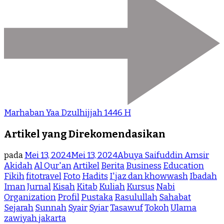
Marhaban Yaa Dzulhijjah 1446 H
Artikel yang Direkomendasikan
pada
Mei 13, 2024
Mei 13, 2024
Abuya Saifuddin Amsir
Akidah
Al Qur'an
Artikel
Berita
Business
Education
Fikih
fitotravel
Foto
Hadits
I'jaz dan khowwash
Ibadah
Iman
Jurnal
Kisah
Kitab
Kuliah
Kursus
Nabi
Organization
Profil
Pustaka
Rasulullah
Sahabat
Sejarah
Sunnah
Syair
Syiar
Tasawuf
Tokoh
Ulama
zawiyah jakarta