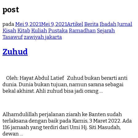
post
pada
Mei 9, 2021
Mei 9, 2021
Artikel
Berita
Ibadah
Jurnal
Kisah
Kitab
Kuliah
Pustaka
Ramadhan
Sejarah
Tasawuf
zawiyah jakarta
Zuhud
Oleh: Hayat Abdul Latief Zuhud bukan berarti anti
dunia. Dunia bukan tujuan, namun sarana sebagai
bekal akhirat. Ahli zuhud bisa jadi orang …
Alhamdulillah perjalanan ziarah ke Banten sudah
terlaksana dengan baik pada Kamis, 3 Maret 2022. Ada
116 jamaah yang terdiri dari Umi Hj. Siti Masudah,
dewan …