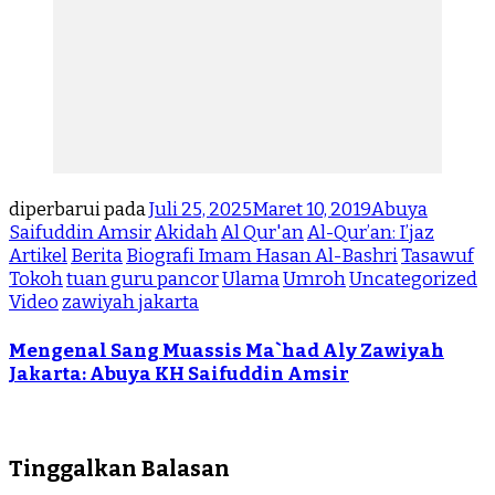
diperbarui pada
Juli 25, 2025
Maret 10, 2019
Abuya
Saifuddin Amsir
Akidah
Al Qur'an
Al-Qur’an: I’jaz
Artikel
Berita
Biografi Imam Hasan Al-Bashri
Tasawuf
Tokoh
tuan guru pancor
Ulama
Umroh
Uncategorized
Video
zawiyah jakarta
Mengenal Sang Muassis Ma`had Aly Zawiyah
Jakarta: Abuya KH Saifuddin Amsir
Tinggalkan Balasan