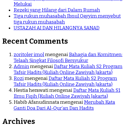
Melukai
Rezeki yang Hilang dari Dalam Rumah
Tiga rukun muhasabah Ibnul Qayyim menyebut
tiga rukun muhasabah
USTAZAH AI DAN HILANGNYA SANAD
Recent Comments
zoritoler imol
mengenai
Bahagia dan Komitmen:
Telaah Singkat Filosofi Bersyukur
Admin
mengenai
Daftar Mata Kuliah S2 Program
Tafsir Hadits (Kuliah Online Zawiyah Jakarta)
Rozi
mengenai
Daftar Mata Kuliah S2 Program
Tafsir Hadits (Kuliah Online Zawiyah Jakarta)
Hestia herawati
mengenai
Daftar Mata Kuliah S1
Ilmu Fiqih (Kuliah Online Zawiyah Jakarta)
Habib Afanudinnata
mengenai
Merubah Kata
Ganti Doa Dari Al-Qur’an Dan Hadits
Archives