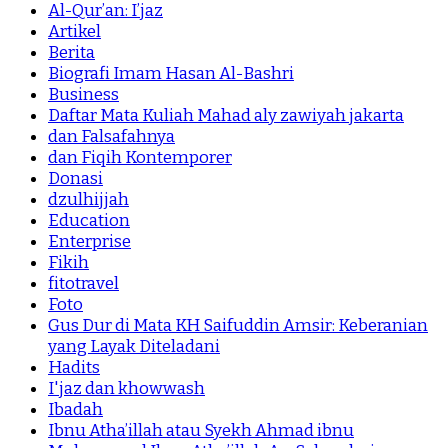
Al-Qur’an: I’jaz
Artikel
Berita
Biografi Imam Hasan Al-Bashri
Business
Daftar Mata Kuliah Mahad aly zawiyah jakarta
dan Falsafahnya
dan Fiqih Kontemporer
Donasi
dzulhijjah
Education
Enterprise
Fikih
fitotravel
Foto
Gus Dur di Mata KH Saifuddin Amsir: Keberanian
yang Layak Diteladani
Hadits
I'jaz dan khowwash
Ibadah
Ibnu Atha’illah atau Syekh Ahmad ibnu