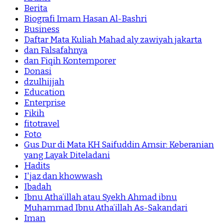
Berita
Biografi Imam Hasan Al-Bashri
Business
Daftar Mata Kuliah Mahad aly zawiyah jakarta
dan Falsafahnya
dan Fiqih Kontemporer
Donasi
dzulhijjah
Education
Enterprise
Fikih
fitotravel
Foto
Gus Dur di Mata KH Saifuddin Amsir: Keberanian
yang Layak Diteladani
Hadits
I'jaz dan khowwash
Ibadah
Ibnu Atha’illah atau Syekh Ahmad ibnu
Muhammad Ibnu Atha’illah As-Sakandari
Iman