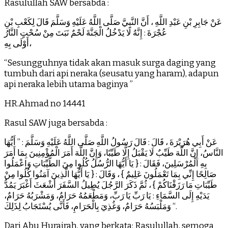
Rasulullah SAW bersabda :
عَنْ جَابِرِ بْنِ عَبْدِ اللَّهِ ، أَنَّ النَّبِيَّ صَلَّى اللَّهُ عَلَيْهِ وَسَلَّمَ قَالَ لِكَعْبِ بْنِ
عُجْرَةَ : إِنَّهُ لَا يَدْخُلُ الْجَنَّةَ لَحْمٌ نَبَتَ مِنْ سُحْتٍ النَّارُ
أَوْلَى بِهِ،
“Sesungguhnya tidak akan masuk surga daging yang
tumbuh dari api neraka (seusatu yang haram), adapun
api neraka lebih utama baginya ”
HR.Ahmad no 14441
Rasul SAW juga bersabda :
عَنْ أَبِي هُرَيْرَةَ ، قَالَ : قَالَ رَسُولُ اللَّهِ صَلَّى اللَّهُ عَلَيْهِ وَسَلَّمَ : ” أَيُّهَا
النَّاسُ، إِنَّ اللَّهَ طَيِّبٌ لَا يَقْبَلُ إِلَّا طَيِّبًا، وَإِنَّ اللَّهَ أَمَرَ الْمُؤْمِنِينَ بِمَا أَمَرَ
بِهِ الْمُرْسَلِينَ، فَقَالَ : { يَا أَيُّهَا الرُّسُلُ كُلُوا مِنَ الطَّيِّبَاتِ وَاعْمَلُوا
صَالِحًا إِنِّي بِمَا تَعْمَلُونَ عَلِيمٌ } ، وَقَالَ : { يَا أَيُّهَا الَّذِينَ آمَنُوا كُلُوا مِنْ
طَيِّبَاتِ مَا رَزَقْنَاكُمْ } ، ثُمَّ ذَكَرَ الرَّجُلَ يُطِيلُ السَّفَرَ أَشْعَثَ أَغْبَرَ يَمُدُّ
يَدَيْهِ إِلَى السَّمَاءِ : يَا رَبِّ يَا رَبِّ، وَمَطْعَمُهُ حَرَامٌ، وَمَشْرَبُهُ حَرَامٌ،
وَمَلْبَسُهُ حَرَامٌ، وَغُذِيَ بِالْحَرَامِ، فَأَنَّى يُسْتَجَابُ لِذَلِكَ “.
Dari Abu Hurairah, yang berkata: Rasulullah, semoga