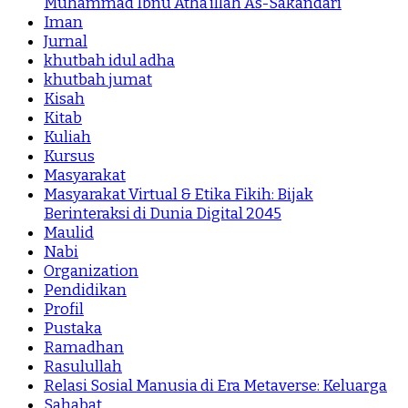
Muhammad Ibnu Atha’illah As-Sakandari
Iman
Jurnal
khutbah idul adha
khutbah jumat
Kisah
Kitab
Kuliah
Kursus
Masyarakat
Masyarakat Virtual & Etika Fikih: Bijak
Berinteraksi di Dunia Digital 2045
Maulid
Nabi
Organization
Pendidikan
Profil
Pustaka
Ramadhan
Rasulullah
Relasi Sosial Manusia di Era Metaverse: Keluarga
Sahabat