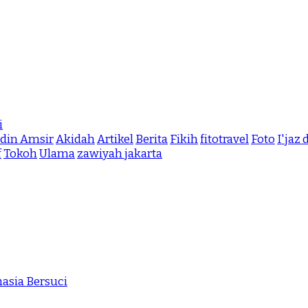
i
din Amsir
Akidah
Artikel
Berita
Fikih
fitotravel
Foto
I'jaz
f
Tokoh
Ulama
zawiyah jakarta
asia Bersuci