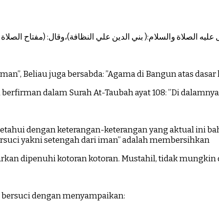
يه الصلاة والسلام:( بني الدين علي النظافة)،وقال: (مفتاح الصلاة الطه
an”, Beliau juga bersabda: ”Agama di Bangun atas dasar k
la berfirman dalam Surah At-Taubah ayat 108: ”Di dalamny
tahui dengan keterangan-keterangan yang aktual ini bah
rsuci yakni setengah dari iman” adalah membersihkan
rkan dipenuhi kotoran kotoran. Mustahil, tidak mungkin
n bersuci dengan menyampaikan: