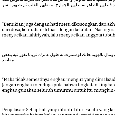
“Demikian juga dengan hati mesti dikosongkan dari akh
dari dosa, kemudian di hiasi dengan keta’atan. Masingm
menyucikan lahiriyyah, lalu menyucikan anggota tubuh,
 وتنال بالهوينا،فانك لو شمرت له طول عمرك فربما تفوز فيه ببعض
المقاصد.
“Maka tidak semestinya engkau mengira yang dimaksud d
Jangan engkau menduga pula bahwa tingkatan-tingkata
engkau gunakan seluruh umurmu untuk itu, mungkin e
Penjelasan: Setiap kali yang dituntut itu sesuatu yang 