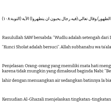
ور).وقال تعالي:(فيه رجال يحبون ان يتطهروا) الآية (التوبة:١٠٨
Rasulullah SAW bersabda: ”Wudlu adalah setengah dari Im
”Kunci Sholat adalah bersuci”. Allah subhanahu wa ta’a
Penjelasan: Orang-orang yang memiliki mata hati menge
karena tidak mungkin yang dimaksud baginda Nabi: ”Be
lahir dengan menuangkan air sedangkan batinnya Ia bia
Kemudian Al-Ghazali menjelaskan tingkatan-tingkata