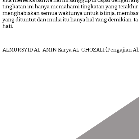
kita menerka bahwa hal ini sanggup di capai dengan a
tingkatan ini hanya memahami tingkatan yang terakhir y
menghabiskan semua waktunya untuk istinja, membasu
yang dituntut dan mulia itu hanya hal Yang demikian.
hati.
ALMURSYID AL-AMIN Karya AL-GHOZALI (Pengajian Abu