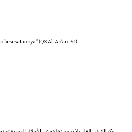
 kesesatannya.” (QS Al-An’am:91).
وكذالك في القلب لا بد من تخليته عن الأخلاق الذميمة ثم ت