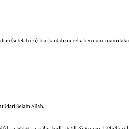
ian (setelah itu), biarkanlah mereka bermain-main dalam
)dari Selain Allah.
حليته بالأخلاق المحمودة.وكذالك في الجوارح لا بد من تخليتها من ال