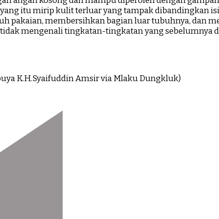
ngan angan kosong dan mampu diperoleh dengan gampang. 
ang itu mirip kulit terluar yang tampak dibandingkan is
h pakaian, membersihkan bagian luar tubuhnya, dan me
 Ia tidak mengenali tingkatan-tingkatan yang sebelumn
ya K.H.Syaifuddin Amsir via Mlaku Dungkluk)