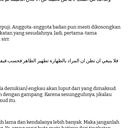
terpuji. Anggota-snggota badan pun mesti dikosongkan
ngkatan yang sesudahnya. Jadi, pertama-tama
sirr.
فلا ينبغي ان تظن ان المراد بالطهارة تطهير الظاهر فحسب.فيف
la demikian) engkau akan luput dari yang dimaksud.
h dengan gampang. Karena sesungguhnya, jikalau
ud itu.
ebih lama dan kendalanya lebih banyak. Maka janganlah