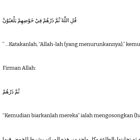
ۗقُلِ اللّٰهُ ۙثُمَّ ذَرْهُمْ فِيْ خَوْضِهِمْ يَلْعَبُوْنَ
” …Katakanlah, “Allah-lah (yang menurunkannya),” kemud
Firman Allah:
ثُمَّ ذَرْهُمْ
“Kemudian biarkanlah mereka” ialah mengosongkan (hati
آثام ثم تحليتها بالطاعة.وكل واحد من هذه المراتب شرط للخوض فيما