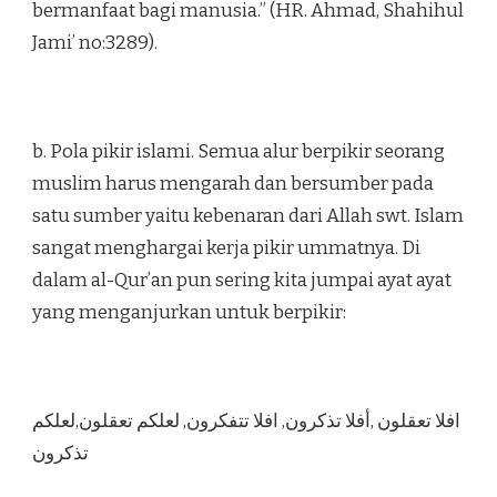
bermanfaat bagi manusia.” (HR. Ahmad, Shahihul
Jami’ no:3289).
b. Pola pikir islami. Semua alur berpikir seorang
muslim harus mengarah dan bersumber pada
satu sumber yaitu kebenaran dari Allah swt. Islam
sangat menghargai kerja pikir ummatnya. Di
dalam al-Qur’an pun sering kita jumpai ayat ayat
yang menganjurkan untuk berpikir:
افلا تعقلون ,أفلا تذكرون, افلا تتفكرون, لعلكم تعقلون,لعلكم
تذكرون