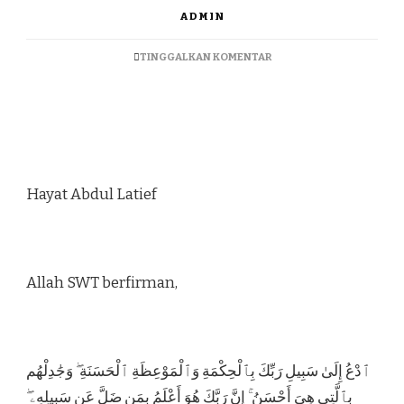
ADMIN
TINGGALKAN KOMENTAR
Hayat Abdul Latief
Allah SWT berfirman,
ٱدْعُ إِلَىٰ سَبِيلِ رَبِّكَ بِٱلْحِكْمَةِ وَٱلْمَوْعِظَةِ ٱلْحَسَنَةِ ۖ وَجَٰدِلْهُم
بِٱلَّتِى هِىَ أَحْسَنُ ۚ إِنَّ رَبَّكَ هُوَ أَعْلَمُ بِمَن ضَلَّ عَن سَبِيلِهِۦ ۖ