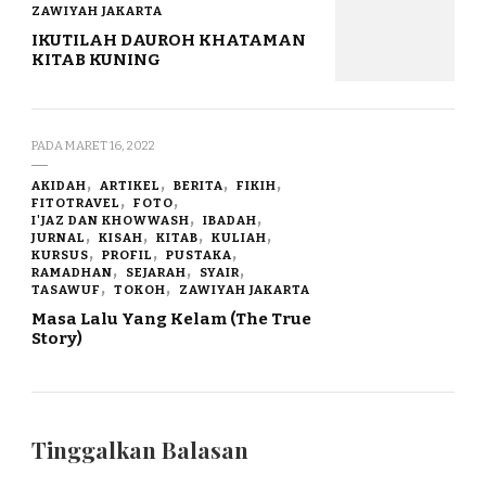
ZAWIYAH JAKARTA
IKUTILAH DAUROH KHATAMAN
KITAB KUNING
PADA
MARET 16, 2022
AKIDAH
ARTIKEL
BERITA
FIKIH
FITOTRAVEL
FOTO
I'JAZ DAN KHOWWASH
IBADAH
JURNAL
KISAH
KITAB
KULIAH
KURSUS
PROFIL
PUSTAKA
RAMADHAN
SEJARAH
SYAIR
TASAWUF
TOKOH
ZAWIYAH JAKARTA
Masa Lalu Yang Kelam (The True
Story)
Tinggalkan Balasan