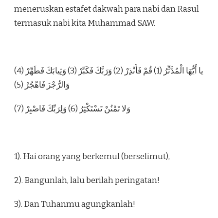
meneruskan estafet dakwah para nabi dan Rasul
termasuk nabi kita Muhammad SAW.
يا أَيُّهَا الْمُدَّثِّرُ (1) قُمْ فَأَنْذِرْ (2) وَرَبَّكَ فَكَبِّرْ (3) وَثِيابَكَ فَطَهِّرْ (4)
وَالرُّجْزَ فَاهْجُرْ (5)
وَلا تَمْنُنْ تَسْتَكْثِرُ (6) وَلِرَبِّكَ فَاصْبِرْ (7)
1). Hai orang yang berkemul (berselimut),
2). Bangunlah, lalu berilah peringatan!
3). Dan Tuhanmu agungkanlah!