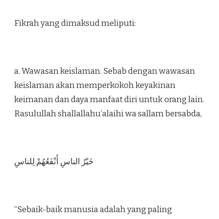
Fikrah yang dimaksud meliputi:
a. Wawasan keislaman. Sebab dengan wawasan
keislaman akan memperkokoh keyakinan
keimanan dan daya manfaat diri untuk orang lain.
Rasulullah shallallahu’alaihi wa sallam bersabda,
ﺧَﻴْﺮُ ﺍﻟﻨﺎﺱِ ﺃَﻧْﻔَﻌُﻬُﻢْ ﻟِﻠﻨﺎﺱِ
“Sebaik-baik manusia adalah yang paling