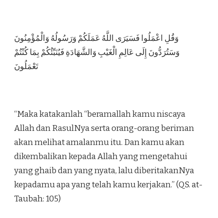
وَقُلِ اعْمَلُوا فَسَيَرَى اللَّهُ عَمَلَكُمْ وَرَسُولُهُ وَالْمُؤْمِنُونَ
وَسَتُرَدُّونَ إِلَى عَالِمِ الْغَيْبِ وَالشَّهَادَةِ فَيُنَبِّئُكُمْ بِمَا كُنْتُمْ
تَعْمَلُونَ
“Maka katakanlah “beramallah kamu niscaya
Allah dan RasulNya serta orang-orang beriman
akan melihat amalanmu itu. Dan kamu akan
dikembalikan kepada Allah yang mengetahui
yang ghaib dan yang nyata, lalu diberitakanNya
kepadamu apa yang telah kamu kerjakan.” (QS. at-
Taubah: 105)