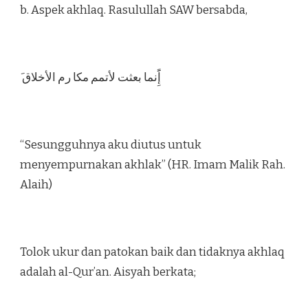
b. Aspek akhlaq. Rasulullah SAW bersabda,
َ إًَِنما بعثت لأتمم مكا رم الأخلاق
“Sesungguhnya aku diutus untuk
menyempurnakan akhlak” (HR. Imam Malik Rah.
Alaih)
Tolok ukur dan patokan baik dan tidaknya akhlaq
adalah al-Qur’an. Aisyah berkata;