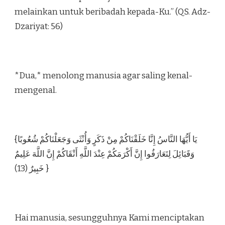
melainkan untuk beribadah kepada-Ku.” (QS. Adz-
Dzariyat: 56)
*Dua,* menolong manusia agar saling kenal-
mengenal.
{يَا أَيُّهَا النَّاسُ إِنَّا خَلَقْنَاكُمْ مِنْ ذَكَرٍ وَأُنْثَى وَجَعَلْنَاكُمْ شُعُوبًا
وَقَبَائِلَ لِتَعَارَفُوا إِنَّ أَكْرَمَكُمْ عِنْدَ اللَّهِ أَتْقَاكُمْ إِنَّ اللَّهَ عَلِيمٌ
خَبِيرٌ (13) }
Hai manusia, sesungguhnya Kami menciptakan