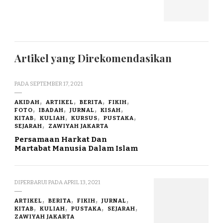
Artikel yang Direkomendasikan
PADA
SEPTEMBER 17, 2021
AKIDAH
ARTIKEL
BERITA
FIKIH
FOTO
IBADAH
JURNAL
KISAH
KITAB
KULIAH
KURSUS
PUSTAKA
SEJARAH
ZAWIYAH JAKARTA
Persamaan Harkat Dan
Martabat Manusia Dalam Islam
DIPERBARUI PADA
APRIL 13, 2021
ARTIKEL
BERITA
FIKIH
JURNAL
KITAB
KULIAH
PUSTAKA
SEJARAH
ZAWIYAH JAKARTA