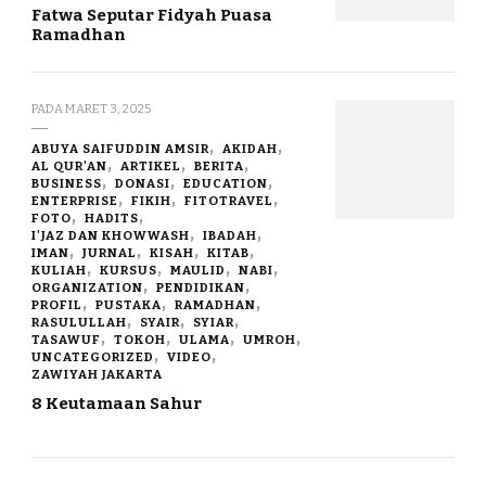
Fatwa Seputar Fidyah Puasa
Ramadhan
PADA
MARET 3, 2025
ABUYA SAIFUDDIN AMSIR
AKIDAH
AL QUR'AN
ARTIKEL
BERITA
BUSINESS
DONASI
EDUCATION
ENTERPRISE
FIKIH
FITOTRAVEL
FOTO
HADITS
I'JAZ DAN KHOWWASH
IBADAH
IMAN
JURNAL
KISAH
KITAB
KULIAH
KURSUS
MAULID
NABI
ORGANIZATION
PENDIDIKAN
PROFIL
PUSTAKA
RAMADHAN
RASULULLAH
SYAIR
SYIAR
TASAWUF
TOKOH
ULAMA
UMROH
UNCATEGORIZED
VIDEO
ZAWIYAH JAKARTA
8 Keutamaan Sahur