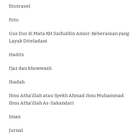
fitotravel
Foto
Gus Dur di Mata KH Saifuddin Amsir: Keberanian yang
Layak Diteladani
Hadits
I'jaz dan khowwash
Ibadah
Ibnu Atha’illah atau Syekh Ahmad ibnu Muhammad
Ibnu Atha’illah As-Sakandari
Iman
Jurnal